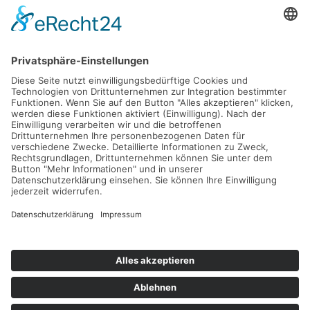
AGM Aqua GmbH & Co. KG
Cloppenburger Straße 14
49456 Bakum
Mobil +49 174 - 27 10 158
kontakt@agm-aqua.de
Datenschutz
Impressum